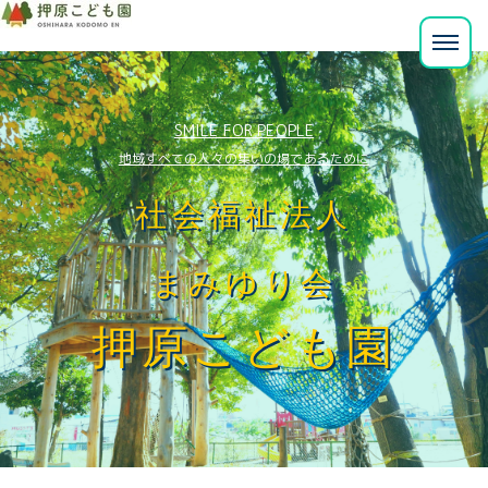
SMILE FOR PEOPLE
地域すべての人々の集いの場であるために
社会福祉法人
まみゆり会
押原こども園